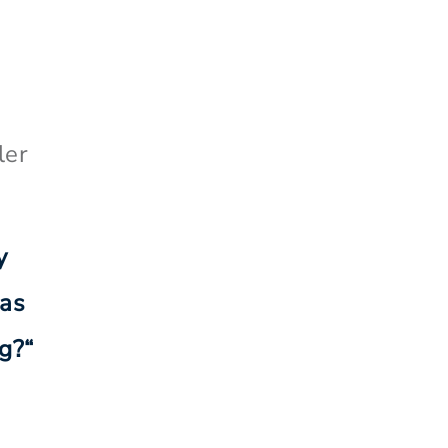
ler
y
aas
g?“