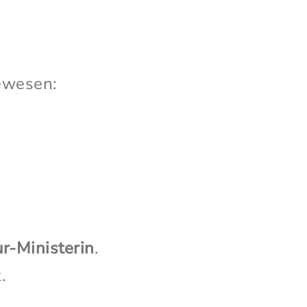
bewesen:
ur-Ministerin
.
.