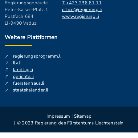
Regierungsgebäude
T +423 236 61 11
Peter-Kaiser-Platz 1
office@regierung.li
Postfach 684
www.regierung.li
LI-9490 Vaduz
Weitere Plattformen
regierungsprogramm.li
llv.li
landtag.li
gerichte.li
fuerstenhaus.li
staatskalender.li
Impressum
|
Sitemap
| © 2023 Regierung des Fürstentums Liechtenstein