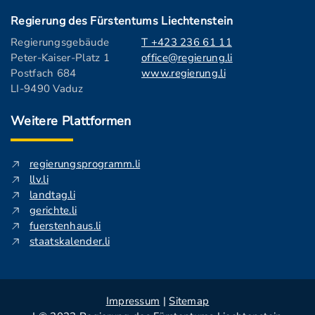
Regierung des Fürstentums Liechtenstein
Regierungsgebäude
T +423 236 61 11
Peter-Kaiser-Platz 1
office@regierung.li
Postfach 684
www.regierung.li
LI-9490 Vaduz
Weitere Plattformen
regierungsprogramm.li
llv.li
landtag.li
gerichte.li
fuerstenhaus.li
staatskalender.li
Impressum
|
Sitemap