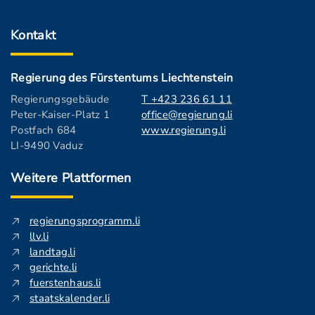
Kontakt
Regierung des Fürstentums Liechtenstein
Regierungsgebäude
T +423 236 61 11
Peter-Kaiser-Platz 1
office@regierung.li
Postfach 684
www.regierung.li
LI-9490 Vaduz
Weitere Plattformen
regierungsprogramm.li
llv.li
landtag.li
gerichte.li
fuerstenhaus.li
staatskalender.li