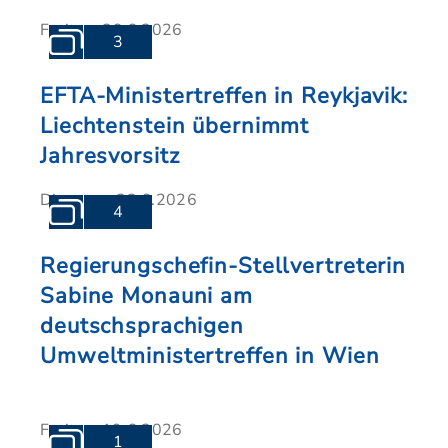
Freitag, 26.6.2026
3
EFTA-Ministertreffen in Reykjavik:
Liechtenstein übernimmt
Jahresvorsitz
Dienstag, 23.6.2026
4
Regierungschefin-Stellvertreterin
Sabine Monauni am
deutschsprachigen
Umweltministertreffen in Wien
Freitag, 19.6.2026
1