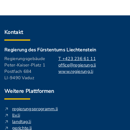
Kontakt
Regierung des Fürstentums Liechtenstein
Regierungsgebäude
T +423 236 61 11
Peter-Kaiser-Platz 1
office@regierung.li
Postfach 684
www.regierung.li
LI-9490 Vaduz
Weitere Plattformen
regierungsprogramm.li
llv.li
landtag.li
gerichte.li