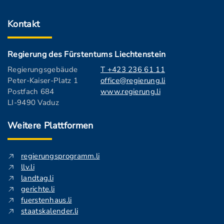
Kontakt
Regierung des Fürstentums Liechtenstein
Regierungsgebäude
T +423 236 61 11
Peter-Kaiser-Platz 1
office@regierung.li
Postfach 684
www.regierung.li
LI-9490 Vaduz
Weitere Plattformen
regierungsprogramm.li
llv.li
landtag.li
gerichte.li
fuerstenhaus.li
staatskalender.li