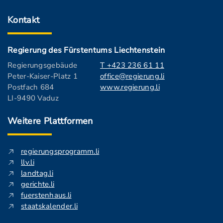
Kontakt
Regierung des Fürstentums Liechtenstein
Regierungsgebäude
T +423 236 61 11
Peter-Kaiser-Platz 1
office@regierung.li
Postfach 684
www.regierung.li
LI-9490 Vaduz
Weitere Plattformen
regierungsprogramm.li
llv.li
landtag.li
gerichte.li
fuerstenhaus.li
staatskalender.li