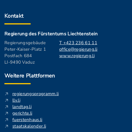
Kontakt
Regierung des Fürstentums Liechtenstein
Regierungsgebäude
T +423 236 61 11
Peter-Kaiser-Platz 1
office@regierung.li
Postfach 684
www.regierung.li
LI-9490 Vaduz
Weitere Plattformen
regierungsprogramm.li
llv.li
landtag.li
gerichte.li
fuerstenhaus.li
staatskalender.li