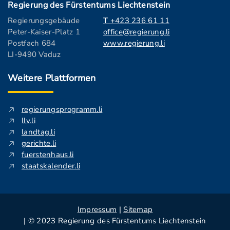
Regierung des Fürstentums Liechtenstein
Regierungsgebäude
T +423 236 61 11
Peter-Kaiser-Platz 1
office@regierung.li
Postfach 684
www.regierung.li
LI-9490 Vaduz
Weitere Plattformen
regierungsprogramm.li
llv.li
landtag.li
gerichte.li
fuerstenhaus.li
staatskalender.li
Impressum
|
Sitemap
| © 2023 Regierung des Fürstentums Liechtenstein