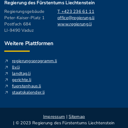
Regierung des Fürstentums Liechtenstein
Regierungsgebäude
T +423 236 61 11
Peter-Kaiser-Platz 1
office@regierung.li
Postfach 684
www.regierung.li
LI-9490 Vaduz
Weitere Plattformen
regierungsprogramm.li
llv.li
landtag.li
gerichte.li
fuerstenhaus.li
staatskalender.li
Impressum
|
Sitemap
| © 2023 Regierung des Fürstentums Liechtenstein