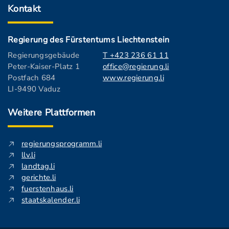
Kontakt
Regierung des Fürstentums Liechtenstein
Regierungsgebäude
T +423 236 61 11
Peter-Kaiser-Platz 1
office@regierung.li
Postfach 684
www.regierung.li
LI-9490 Vaduz
Weitere Plattformen
regierungsprogramm.li
llv.li
landtag.li
gerichte.li
fuerstenhaus.li
staatskalender.li