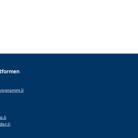
ttformen
programm.li
s.li
er.li