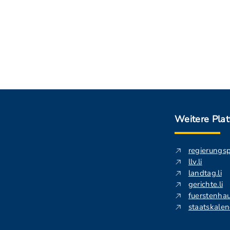
Weitere Pla
regierungs
llv.li
landtag.li
gerichte.li
fuerstenhau
staatskalend