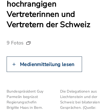
hochrangigen
Vertreterinnen und
Vertretern der Schweiz
9 Fotos
Medienmitteilung lesen
Bundespräsident Guy
Die Delegationen aus
Parmelin begrüsst
Liechtenstein und der
Regierungschefin
Schweiz bei bilateralen
Brigitte Haas in Bern.
Gesprächen. (Quelle: