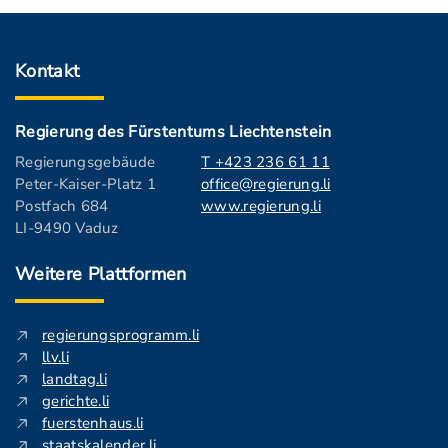
Kontakt
Regierung des Fürstentums Liechtenstein
Regierungsgebäude
T +423 236 61 11
Peter-Kaiser-Platz 1
office@regierung.li
Postfach 684
www.regierung.li
LI-9490 Vaduz
Weitere Plattformen
regierungsprogramm.li
llv.li
landtag.li
gerichte.li
fuerstenhaus.li
staatskalender.li