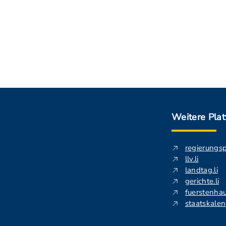
Weitere Pla
regierungs
llv.li
landtag.li
gerichte.li
fuerstenhau
staatskalend