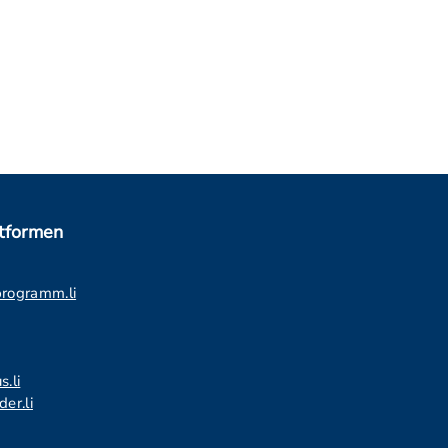
ttformen
programm.li
s.li
er.li