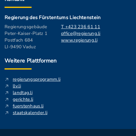
Regierung des Fürstentums Liechtenstein
Regierungsgebäude
T +423 236 61 11
Peter-Kaiser-Platz 1
office@regierung.li
Postfach 684
www.regierung.li
LI-9490 Vaduz
Weitere Plattformen
regierungsprogramm.li
llv.li
landtag.li
gerichte.li
fuerstenhaus.li
staatskalender.li