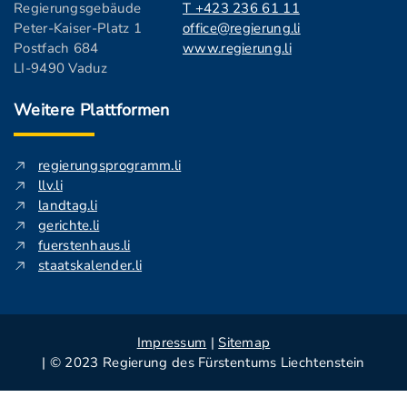
Regierungsgebäude
T +423 236 61 11
Peter-Kaiser-Platz 1
office@regierung.li
Postfach 684
www.regierung.li
LI-9490 Vaduz
Weitere Plattformen
regierungsprogramm.li
llv.li
landtag.li
gerichte.li
fuerstenhaus.li
staatskalender.li
Impressum
|
Sitemap
| © 2023 Regierung des Fürstentums Liechtenstein