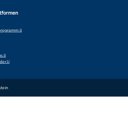
ttformen
programm.li
s.li
er.li
tein