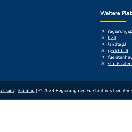
Weitere Pla
regierungs
llv.li
landtag.li
gerichte.li
fuerstenhau
staatskalend
ressum
|
Sitemap
| © 2023 Regierung des Fürstentums Liechtens