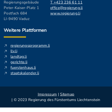
Regierungsgebäude
T +423 236 61 11
Peter-Kaiser-Platz 1
office@regierung.li
Postfach 684
www.regierung.li
LI-9490 Vaduz
Weitere Plattformen
regierungsprogramm.li
llv.li
landtag.li
gerichte.li
fuerstenhaus.li
staatskalender.li
Impressum
|
Sitemap
| © 2023 Regierung des Fürstentums Liechtenstein