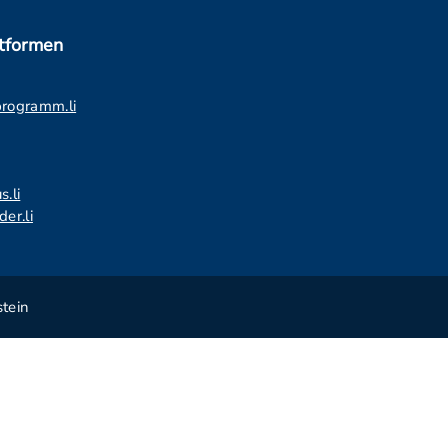
ttformen
programm.li
s.li
er.li
tein