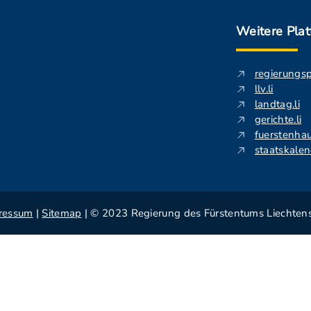
Weitere Pla
regierungs
llv.li
landtag.li
gerichte.li
fuerstenhau
staatskalend
ressum
|
Sitemap
| © 2023 Regierung des Fürstentums Liechtens