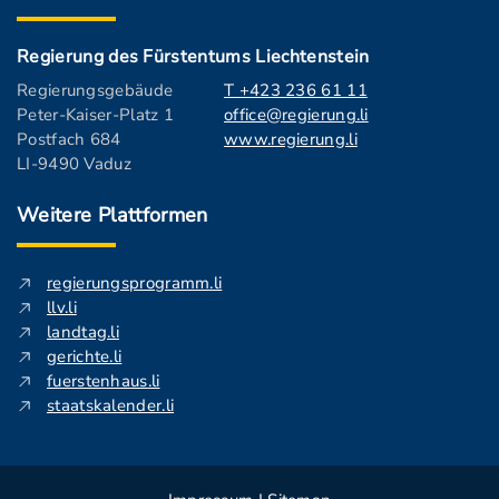
Regierung des Fürstentums Liechtenstein
Regierungsgebäude
T +423 236 61 11
Peter-Kaiser-Platz 1
office@regierung.li
Postfach 684
www.regierung.li
LI-9490 Vaduz
Weitere Plattformen
regierungsprogramm.li
llv.li
landtag.li
gerichte.li
fuerstenhaus.li
staatskalender.li