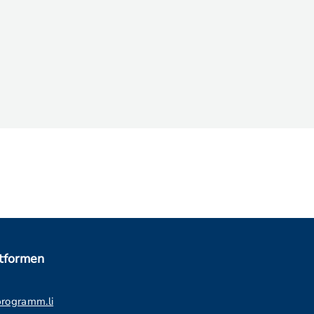
ttformen
programm.li