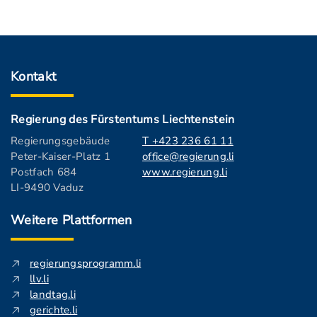
Kontakt
Regierung des Fürstentums Liechtenstein
Regierungsgebäude
T +423 236 61 11
Peter-Kaiser-Platz 1
office@regierung.li
Postfach 684
www.regierung.li
LI-9490 Vaduz
Weitere Plattformen
regierungsprogramm.li
llv.li
landtag.li
gerichte.li