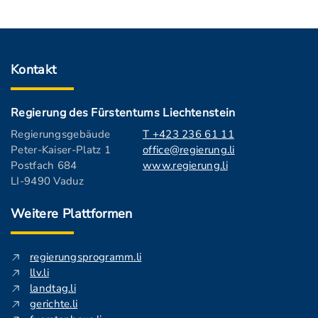
Kontakt
Regierung des Fürstentums Liechtenstein
Regierungsgebäude
T +423 236 61 11
Peter-Kaiser-Platz 1
office@regierung.li
Postfach 684
www.regierung.li
LI-9490 Vaduz
Weitere Plattformen
regierungsprogramm.li
llv.li
landtag.li
gerichte.li