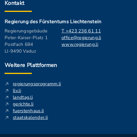
Kontakt
Regierung des Fürstentums Liechtenstein
Regierungsgebäude
T +423 236 61 11
Peter-Kaiser-Platz 1
office@regierung.li
Postfach 684
www.regierung.li
LI-9490 Vaduz
Weitere Plattformen
regierungsprogramm.li
llv.li
landtag.li
gerichte.li
fuerstenhaus.li
staatskalender.li