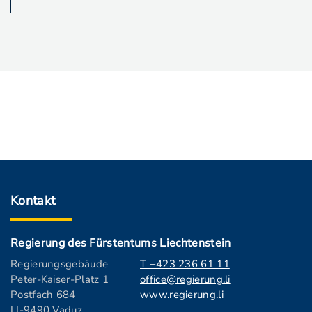
Kontakt
Regierung des Fürstentums Liechtenstein
Regierungsgebäude
T +423 236 61 11
Peter-Kaiser-Platz 1
office@regierung.li
Postfach 684
www.regierung.li
LI-9490 Vaduz