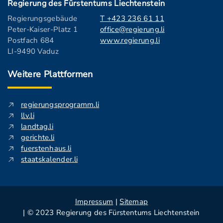
Regierung des Fürstentums Liechtenstein
Regierungsgebäude
T +423 236 61 11
Peter-Kaiser-Platz 1
office@regierung.li
Postfach 684
www.regierung.li
LI-9490 Vaduz
Weitere Plattformen
regierungsprogramm.li
llv.li
landtag.li
gerichte.li
fuerstenhaus.li
staatskalender.li
Impressum
|
Sitemap
| © 2023 Regierung des Fürstentums Liechtenstein