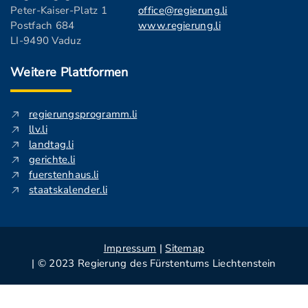
Peter-Kaiser-Platz 1
office@regierung.li
Postfach 684
www.regierung.li
LI-9490 Vaduz
Weitere Plattformen
regierungsprogramm.li
llv.li
landtag.li
gerichte.li
fuerstenhaus.li
staatskalender.li
Impressum
|
Sitemap
| © 2023 Regierung des Fürstentums Liechtenstein