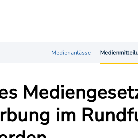
Medienanlässe
Medienmitteil
s Mediengesetz
erbung im Rundfu