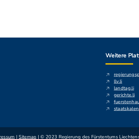
Weitere Pla
regierungs
llv.li
landtag.li
gerichte.li
fuerstenhau
staatskalend
ressum
|
Sitemap
| © 2023 Regierung des Fürstentums Liechtens