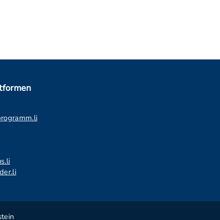
ttformen
programm.li
s.li
er.li
tein