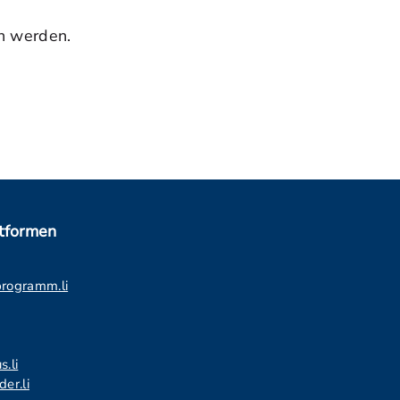
n werden.
ttformen
programm.li
s.li
er.li