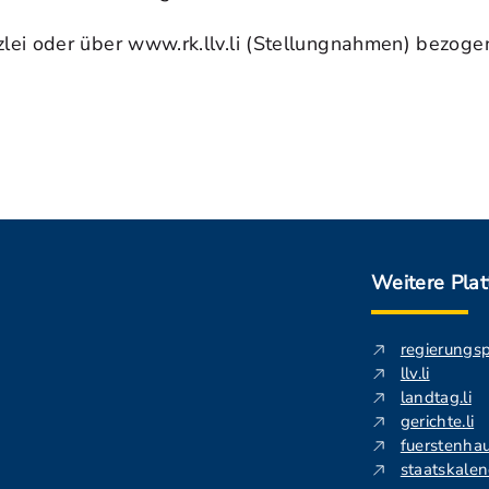
lei oder über www.rk.llv.li (Stellungnahmen) bezoge
Weitere Pla
regierungs
llv.li
landtag.li
gerichte.li
fuerstenhau
staatskalend