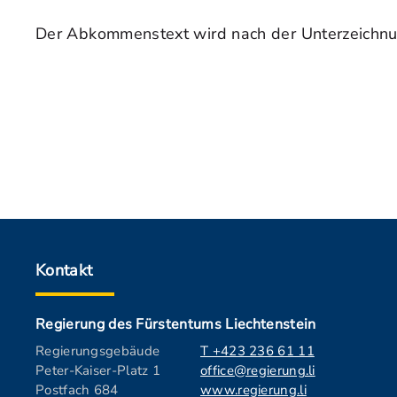
Der Abkommenstext wird nach der Unterzeichnun
Kontakt
Regierung des Fürstentums Liechtenstein
Regierungsgebäude
T +423 236 61 11
Peter-Kaiser-Platz 1
office@regierung.li
Postfach 684
www.regierung.li