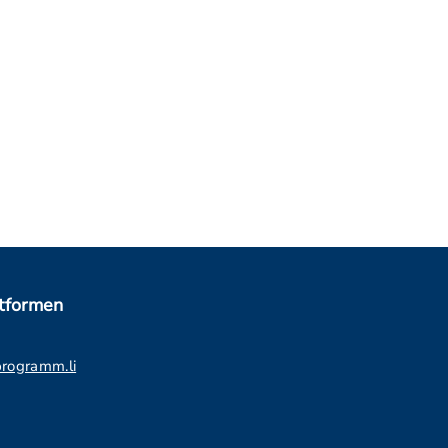
ttformen
programm.li