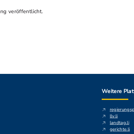
g veröffentlicht.
Weitere Pla
regierungs
llv.li
landtag.li
gerichte.li