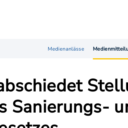
Medienanlässe
Medienmitteil
abschiedet Stel
s Sanierungs- u