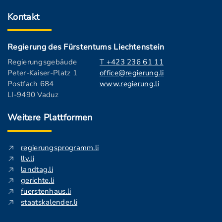
Kontakt
Regierung des Fürstentums Liechtenstein
Regierungsgebäude
T +423 236 61 11
Peter-Kaiser-Platz 1
office@regierung.li
Postfach 684
www.regierung.li
LI-9490 Vaduz
Weitere Plattformen
regierungsprogramm.li
llv.li
landtag.li
gerichte.li
fuerstenhaus.li
staatskalender.li