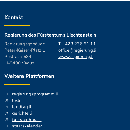
Kontakt
Regierung des Fürstentums Liechtenstein
Regierungsgebäude
T +423 236 61 11
Peter-Kaiser-Platz 1
office@regierung.li
Postfach 684
www.regierung.li
LI-9490 Vaduz
Weitere Plattformen
regierungsprogramm.li
llv.li
landtag.li
gerichte.li
fuerstenhaus.li
staatskalender.li