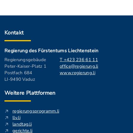
Kontakt
Regierung des Fürstentums Liechtenstein
Regierungsgebäude
T +423 236 61 11
Peter-Kaiser-Platz 1
office@regierung.li
Postfach 684
www.regierung.li
LI-9490 Vaduz
Weitere Plattformen
regierungsprogramm.li
llv.li
landtag.li
gerichte.li