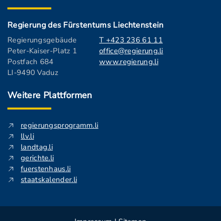
Regierung des Fürstentums Liechtenstein
Regierungsgebäude
T +423 236 61 11
Peter-Kaiser-Platz 1
office@regierung.li
Postfach 684
www.regierung.li
LI-9490 Vaduz
Weitere Plattformen
regierungsprogramm.li
llv.li
landtag.li
gerichte.li
fuerstenhaus.li
staatskalender.li