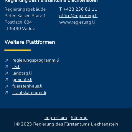
Regierung des Fürstentums Liechtenstein
Regierungsgebäude
T +423 236 61 11
Peter-Kaiser-Platz 1
office@regierung.li
Postfach 684
www.regierung.li
LI-9490 Vaduz
Weitere Plattformen
regierungsprogramm.li
llv.li
landtag.li
gerichte.li
fuerstenhaus.li
staatskalender.li
Impressum
|
Sitemap
| © 2023 Regierung des Fürstentums Liechtenstein