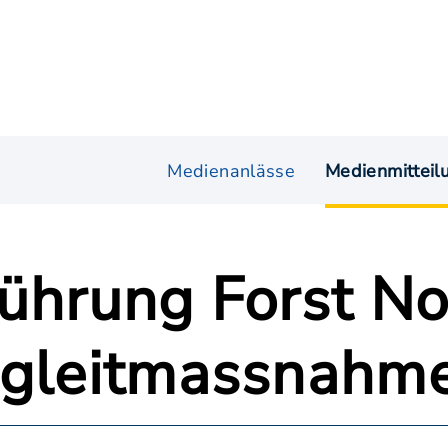
Medienanlässe
Medienmitteil
führung Forst No
egleitmassnahm