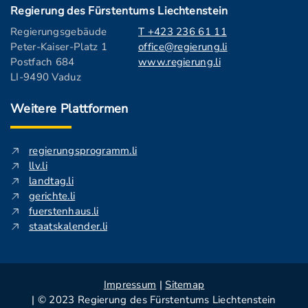
Regierung des Fürstentums Liechtenstein
Regierungsgebäude
T +423 236 61 11
Peter-Kaiser-Platz 1
office@regierung.li
Postfach 684
www.regierung.li
LI-9490 Vaduz
Weitere Plattformen
regierungsprogramm.li
llv.li
landtag.li
gerichte.li
fuerstenhaus.li
staatskalender.li
Impressum
|
Sitemap
| © 2023 Regierung des Fürstentums Liechtenstein