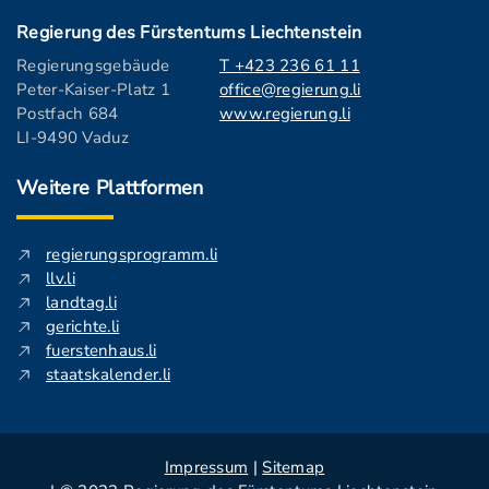
Regierung des Fürstentums Liechtenstein
Regierungsgebäude
T +423 236 61 11
Peter-Kaiser-Platz 1
office@regierung.li
Postfach 684
www.regierung.li
LI-9490 Vaduz
Weitere Plattformen
regierungsprogramm.li
llv.li
landtag.li
gerichte.li
fuerstenhaus.li
staatskalender.li
Impressum
|
Sitemap