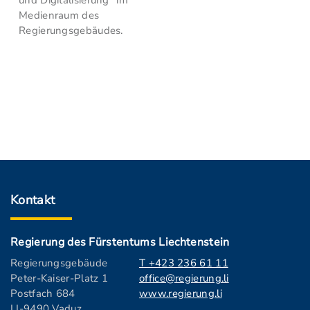
und Digitalisierung" im
Medienraum des
Regierungsgebäudes.
Kontakt
Regierung des Fürstentums Liechtenstein
Regierungsgebäude
T +423 236 61 11
Peter-Kaiser-Platz 1
office@regierung.li
Postfach 684
www.regierung.li
LI-9490 Vaduz