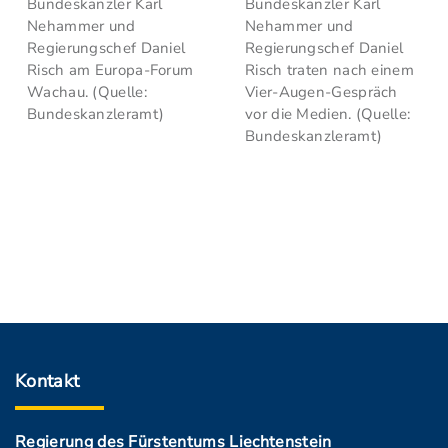
Bundeskanzler Karl
Bundeskanzler Karl
Nehammer und
Nehammer und
Regierungschef Daniel
Regierungschef Daniel
Risch am Europa-Forum
Risch traten nach einem
Wachau. (Quelle:
Vier-Augen-Gespräch
Bundeskanzleramt)
vor die Medien. (Quelle:
Bundeskanzleramt)
Kontakt
Regierung des Fürstentums Liechtenstein