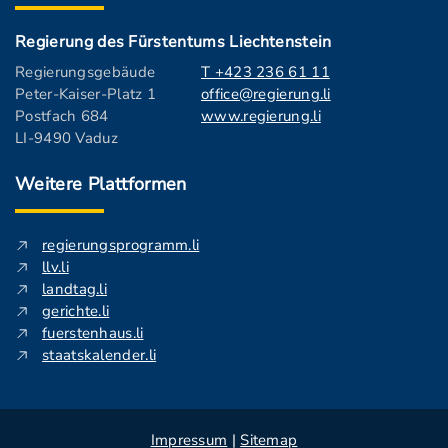
Regierung des Fürstentums Liechtenstein
Regierungsgebäude
T +423 236 61 11
Peter-Kaiser-Platz 1
office@regierung.li
Postfach 684
www.regierung.li
LI-9490 Vaduz
Weitere Plattformen
regierungsprogramm.li
llv.li
landtag.li
gerichte.li
fuerstenhaus.li
staatskalender.li
Impressum
|
Sitemap