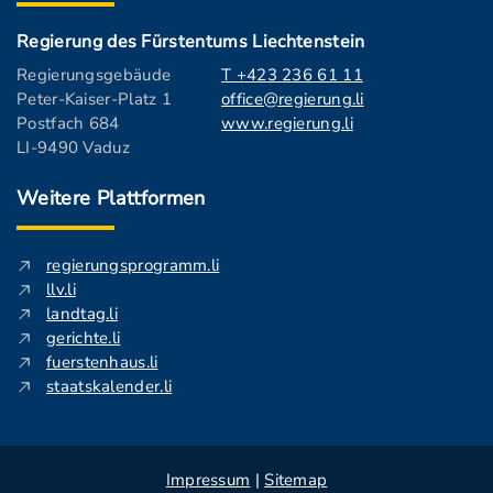
Regierung des Fürstentums Liechtenstein
Regierungsgebäude
T +423 236 61 11
Peter-Kaiser-Platz 1
office@regierung.li
Postfach 684
www.regierung.li
LI-9490 Vaduz
Weitere Plattformen
regierungsprogramm.li
llv.li
landtag.li
gerichte.li
fuerstenhaus.li
staatskalender.li
Impressum
|
Sitemap