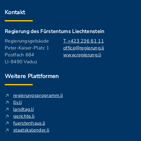
Kontakt
Regierung des Fürstentums Liechtenstein
Regierungsgebäude
T +423 236 61 11
Peter-Kaiser-Platz 1
office@regierung.li
Postfach 684
www.regierung.li
LI-9490 Vaduz
Weitere Plattformen
regierungsprogramm.li
llv.li
landtag.li
gerichte.li
fuerstenhaus.li
staatskalender.li