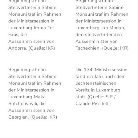
Regierungschefin-
Regierungschefin-
Stellvertreterin Sabine
Stellvertreterin Sabine
Monauni traf im Rahmen
Monauni traf im Rahmen
der Ministersession in
der Ministersession in
Luxemburg Imma Tor
Luxemburg Jan Marian,
Faus, die
den stellvertretenden
Aussenministerin von
Aussenminister von
Andorra. (Quelle: IKR)
Tschechien. (Quelle: IKR)
Regierungschefin-
Die 134. Ministersession
Stellvertreterin Sabine
fand ein Jahr nach dem
Monauni traf im Rahmen
liechtensteinischen
der Ministersession in
Vorsitz in Luxemburg
Luxemburg Maka
statt. (Quelle: SIP /
Botchorishvili, die
Claude Piscitelli)
Aussenministerin von
Georgien. (Quelle: IKR)