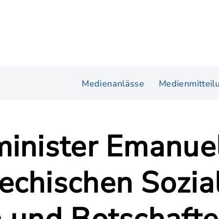
Medienanlässe
Medienmitteil
minister Emanue
echischen Sozia