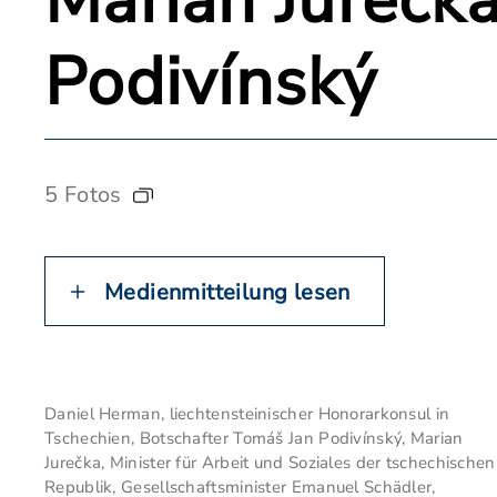
Marian Jurečk
Podivínský
5 Fotos
Medienmitteilung lesen
Daniel Herman, liechtensteinischer Honorarkonsul in
Tschechien, Botschafter Tomáš Jan Podivínský, Marian
Jurečka, Minister für Arbeit und Soziales der tschechischen
Republik, Gesellschaftsminister Emanuel Schädler,