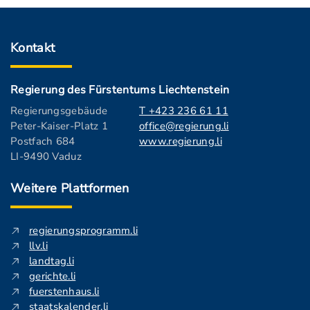
Kontakt
Regierung des Fürstentums Liechtenstein
Regierungsgebäude
T +423 236 61 11
Peter-Kaiser-Platz 1
office@regierung.li
Postfach 684
www.regierung.li
LI-9490 Vaduz
Weitere Plattformen
regierungsprogramm.li
llv.li
landtag.li
gerichte.li
fuerstenhaus.li
staatskalender.li