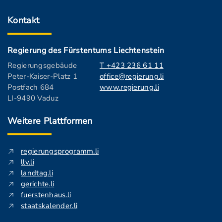
Kontakt
Regierung des Fürstentums Liechtenstein
Regierungsgebäude
T +423 236 61 11
Peter-Kaiser-Platz 1
office@regierung.li
Postfach 684
www.regierung.li
LI-9490 Vaduz
Weitere Plattformen
regierungsprogramm.li
llv.li
landtag.li
gerichte.li
fuerstenhaus.li
staatskalender.li